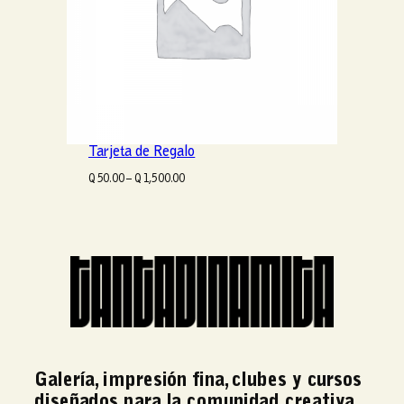
Tarjeta de Regalo
R
Q
50.00
–
Q
1,500.00
a
n
g
o
d
e
p
r
e
c
i
o
Galería, impresión fina, clubes y cursos
s
diseñados para la comunidad creativa.