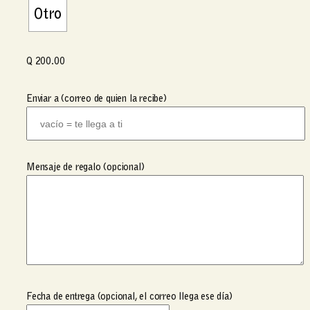
d
Otro
e
p
r
Q
200.00
e
c
Enviar a (correo de quien la recibe)
i
o
s
:
d
Mensaje de regalo (opcional)
e
s
d
e
Q
5
0
.
Fecha de entrega (opcional, el correo llega ese día)
0