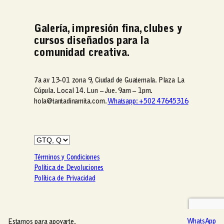
i
d
Galería, impresión fina, clubes y
a
cursos diseñados para la
d
comunidad creativa.
7a av 13-01 zona 9, Ciudad de Guatemala. Plaza La
Cúpula. Local 14. Lun – Jue. 9am – 1pm.
hola@tantadinamita.com.
Whatsapp: +502 47645316
Términos y Condiciones
Política de Devoluciones
Política de Privacidad
Estamos para apoyarte.
Estamos para apoyarte.
WhatsApp
WhatsApp