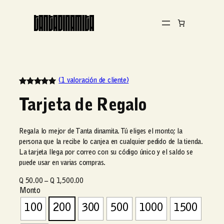
(1 valoración de cliente)
Valorado con
1
Tarjeta de Regalo
5.00
de 5
en base a
valoración
Regala lo mejor de Tanta dinamita. Tú eliges el monto; la
de un cliente
persona que la recibe lo canjea en cualquier pedido de la tienda.
La tarjeta llega por correo con su código único y el saldo se
puede usar en varias compras.
R
Q
50.00
–
Q
1,500.00
Monto
a
n
100
200
300
500
1000
1500
g
o