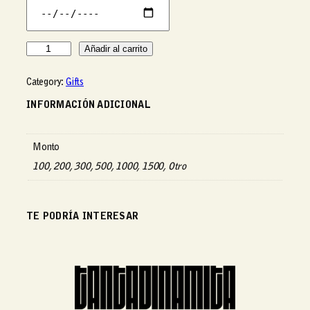
0
h
a
T
Añadir al carrito
s
a
t
r
a
Category:
Gifts
j
Q
e
INFORMACIÓN ADICIONAL
t
1
a
,
Monto
d
5
e
100, 200, 300, 500, 1000, 1500, Otro
0
R
0
e
.
g
0
TE PODRÍA INTERESAR
a
0
l
o
c
a
n
t