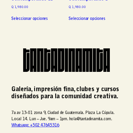
Q
1,980.00
Q
1,980.00
Este
Este
Seleccionar opciones
Seleccionar opciones
producto
producto
tiene
tiene
múltiples
múltiples
variantes.
variantes.
Las
Las
opciones
opciones
se
se
pueden
pueden
elegir
elegir
en
en
la
la
Galería, impresión fina, clubes y cursos
página
página
de
de
diseñados para la comunidad creativa.
producto
producto
7a av 13-01 zona 9, Ciudad de Guatemala. Plaza La Cúpula.
Local 14. Lun – Jue. 9am – 1pm. hola@tantadinamita.com.
Whatsapp: +502 47645316