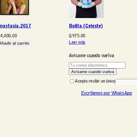
nastasia, 2017
Bolita (Celeste)
4,000.00
Q
975.00
Añadir al carrito
Leer más
Avísame cuando vuelva
T
Avísame cuando vuelva
u
c
Acepto recibir un único
o
correo cuando este
Escríbenos por WhatsApp
Escríbenos por WhatsApp
producto vuelva a estar
r
disponible.
r
e
o
e
l