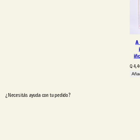
A
iñ
Q
4,4
Añad
¿Necesitás ayuda con tu pedido?
¿Necesitás ayuda con tu pedido?