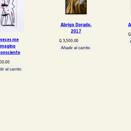
l
c
a
n
Abrigo Dorado,
A
t
2017
Q
i
 veces me
Q
3,500.00
d
imagino
Añadir al carrito
a
consciente
d
00.00
ir al carrito