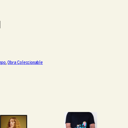
l
mpo
, 
Obra Coleccionable