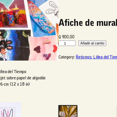
Afiche de mura
Q
900.00
A
Añadir al carrito
f
i
Category:
Ñejismos: Liñea del Tie
c
h
Líñea del Tiempo
e
kjet sobre papel de algodón
d
6 cm (12 x 18 in)
e
m
u
r
a