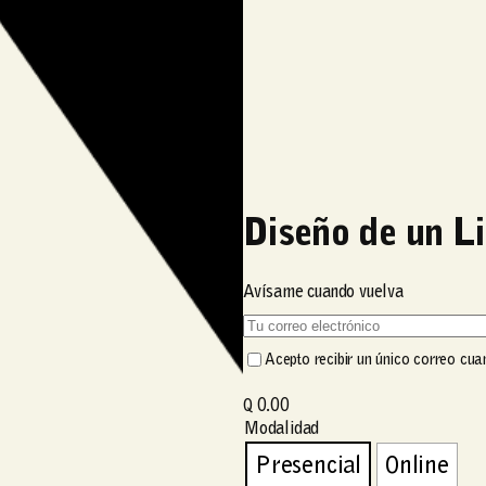
Diseño de un L
Avísame cuando vuelva
T
u
Acepto recibir un único correo cua
c
o
Q
0.00
Modalidad
r
r
Presencial
Online
e