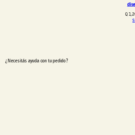
dis
Q
1,2
S
¿Necesitás ayuda con tu pedido?
¿Necesitás ayuda con tu pedido?