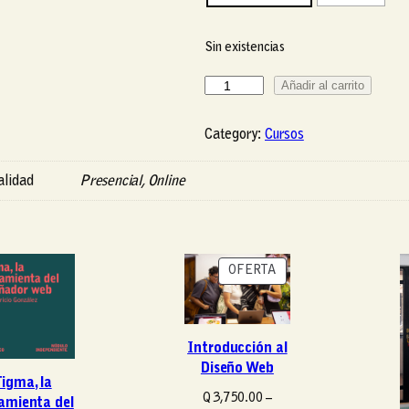
o
e
Sin existencias
l
e
D
Añadir al carrito
c
i
t
s
Category:
Cursos
r
e
ó
ñ
lidad
Presencial, Online
n
o
i
d
c
e
o
u
P
OFERTA
n
R
L
O
i
D
U
Introducción al
b
C
Diseño Web
r
igma, la
T
o
Q
3,750.00
–
amienta del
O