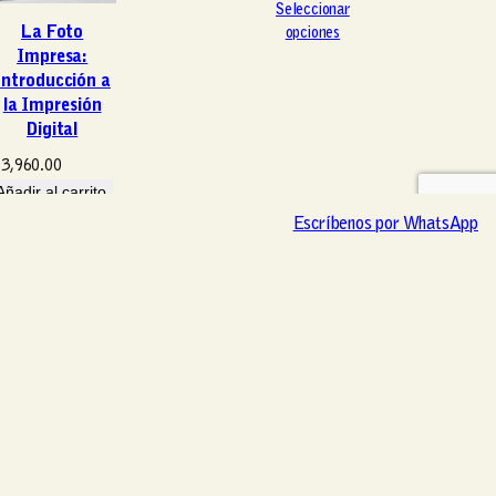
Seleccionar
La Foto
opciones
Impresa:
Introducción a
la Impresión
Digital
3,960.00
Añadir al carrito
Escríbenos por WhatsApp
Escríbenos por WhatsApp