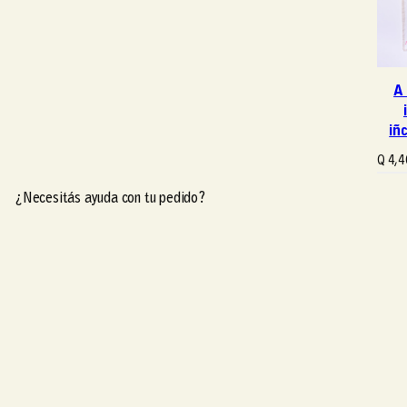
A
iñ
Q
4,4
Añad
¿Necesitás ayuda con tu pedido?
¿Necesitás ayuda con tu pedido?