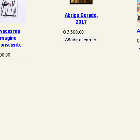
d
a
Abrigo Dorado,
d
2017
A
 veces me
Q
3,500.00
imagino
Añadir al carrito
Q
consciente
00.00
ir al carrito