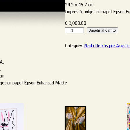
34.3 x 45.7 cm
Impresión inkjet en papel Epson 
Q
3,000.00
D
Añadir al carrito
y
l
Category:
Nada Detrás por Agustín
a
n
 A.
,
.
2
 cm
0
kjet en papel Epson Enhanced Matte
1
7
c
a
n
t
i