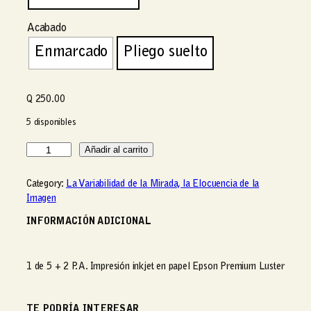
e
c
Acabado
i
Enmarcado
Pliego suelto
o
s
:
d
Q
250.00
e
5 disponibles
s
d
E
Añadir al carrito
e
m
Q
i
Category:
La Variabilidad de la Mirada, la Elocuencia de la
l
Imagen
2
i
5
o
INFORMACIÓN ADICIONAL
0
c
.
a
0
n
1 de 5 + 2 P. A. Impresión inkjet en papel Epson Premium Luster
0
t
h
i
a
d
TE PODRÍA INTERESAR