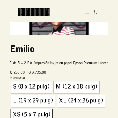
Emilio
1 de 5 + 2 P. A. Impresión inkjet en papel Epson Premium Luster
R
Q
250.00
–
Q
3,735.00
Formato
a
n
S (8 x 12 pulg)
M (12 x 18 pulg)
g
o
d
L (19 x 29 pulg)
XL (24 x 36 pulg)
e
p
XS (5 x 7 pulg)
r