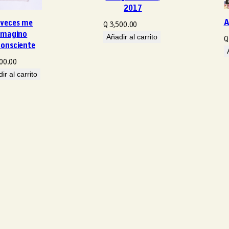
2017
n
t
A
 veces me
Q
3,500.00
i
imagino
Añadir al carrito
Q
consciente
d
a
00.00
d
ir al carrito