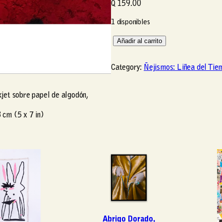
Q
159.00
1 disponibles
S
Añadir al carrito
i
n
Category:
Ñejismos: Liñea del Tie
n
o
kjet sobre papel de algodón,
m
b
 cm (5 x 7 in)
r
e
(
#
1
0
)
c
a
Abrigo Dorado,