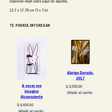
r
Impresión inkjet sobre papel de algodón,
e
12.7 x 17.78 cm (5 x 7 in)
(
#
1
TE PODRÍA INTERESAR
1
)
c
a
n
t
i
d
a
Abrigo Dorado,
d
2017
A veces me
Q
3,500.00
imagino
Añadir al carrito
iñconsciente
Q
4,400.00
Añadir al carrito