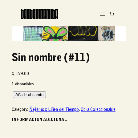
Sin nombre (#11)
Q
159.00
1 disponibles
S
Añadir al carrito
i
n
Category:
Ñejismos: Liñea del Tiempo
, 
Obra Coleccionable
n
o
INFORMACIÓN ADICIONAL
m
b