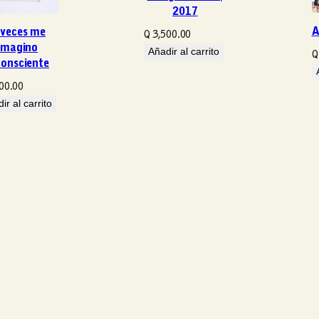
2017
t
i
A
 veces me
Q
3,500.00
d
imagino
Añadir al carrito
Q
consciente
a
d
00.00
ir al carrito