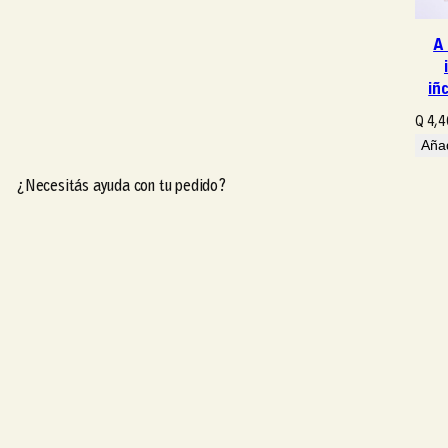
A
iñ
Q
4,4
Añad
¿Necesitás ayuda con tu pedido?
¿Necesitás ayuda con tu pedido?