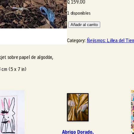
Q
159.00
1 disponibles
S
Añadir al carrito
i
n
Category:
Ñejismos: Liñea del Tie
n
o
kjet sobre papel de algodón,
m
b
 cm (5 x 7 in)
r
e
(
#
8
)
c
a
n
Abrigo Dorado,