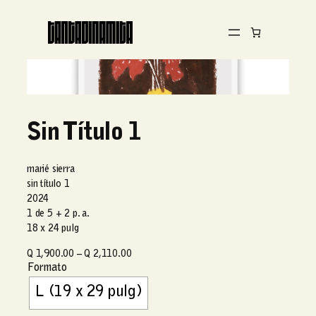
Sin Título 1
marié sierra
sin título 1
2024
1 de 5 + 2 p. a.
18 x 24 pulg
R
Q
1,900.00
–
Q
2,110.00
Formato
a
n
L (19 x 29 pulg)
g
o