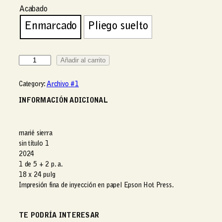
d
Acabado
e
Enmarcado
Pliego suelto
p
r
e
S
c
Añadir al carrito
i
i
n
o
Category:
Archivo #1
T
s
í
INFORMACIÓN ADICIONAL
:
t
d
u
e
l
s
marié sierra
o
d
sin título 1
1
e
2024
c
Q
1 de 5 + 2 p. a.
a
18 x 24 pulg
n
1
Impresión fina de inyección en papel Epson Hot Press.
t
,
i
9
d
0
TE PODRÍA INTERESAR