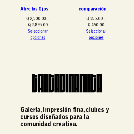
i
Abre los Ojos
comparación
o
s
Q
2,500.00
–
Q
355.00
–
:
R
R
Q
2,895.00
Q
450.00
d
a
a
Seleccionar
Seleccionar
e
n
n
opciones
opciones
s
g
g
d
o
o
e
d
d
Q
e
e
p
p
2
r
r
5
e
e
0
c
c
.
i
i
0
o
o
0
s
s
Galería, impresión fina, clubes y
h
:
:
cursos diseñados para la
a
d
d
s
comunidad creativa.
e
e
t
s
s