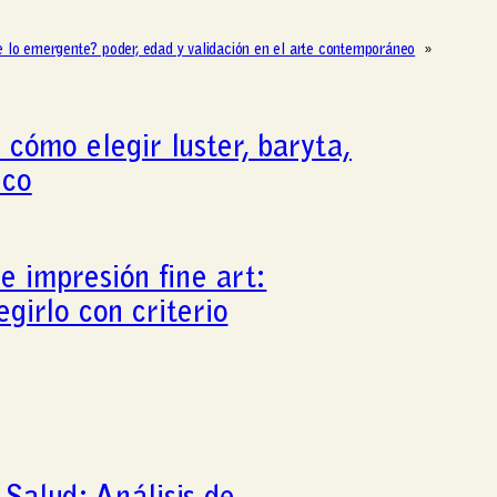
e lo emergente? poder, edad y validación en el arte contemporáneo
»
 cómo elegir luster, baryta,
ico
e impresión fine art:
egirlo con criterio