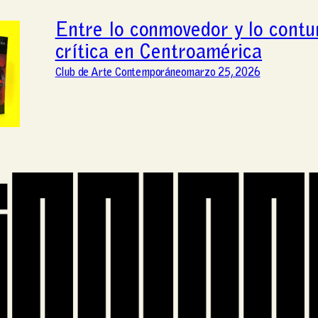
Entre lo conmovedor y lo contu
crítica en Centroamérica
Club de Arte Contemporáneo
marzo 25, 2026