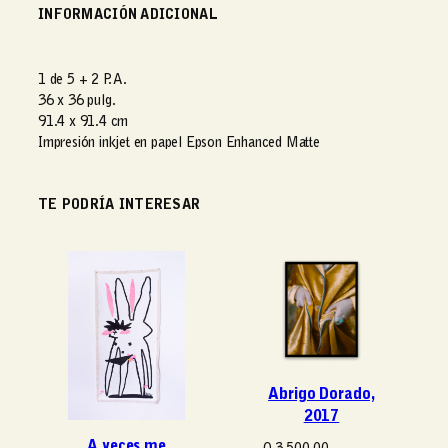
t
INFORMACIÓN ADICIONAL
a
s
i
1 de 5 + 2 P. A.
a
36 x 36 pulg.
,
91.4 x 91.4 cm
2
Impresión inkjet en papel Epson Enhanced Matte
0
1
7
TE PODRÍA INTERESAR
c
a
n
t
i
d
a
d
Abrigo Dorado,
2017
A veces me