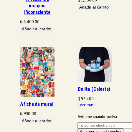
Q
3,500.00
imagino
Añadir al carrito
iñconsciente
Q
4,400.00
Añadir al carrito
Bolita (Celeste)
Q
975.00
Afiche de mural
Leer más
Q
900.00
Avísame cuando vuelva
Añadir al carrito
T
u
Avísame cuando vuelva