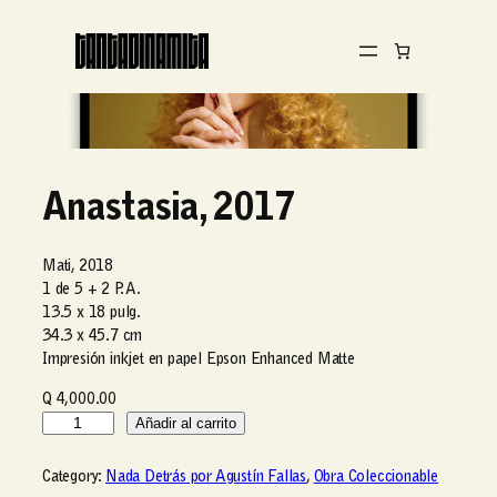
Anastasia, 2017
Mati, 2018
1 de 5 + 2 P. A.
13.5 x 18 pulg.
34.3 x 45.7 cm
Impresión inkjet en papel Epson Enhanced Matte
Q
4,000.00
A
Añadir al carrito
n
a
Category:
Nada Detrás por Agustín Fallas
, 
Obra Coleccionable
s