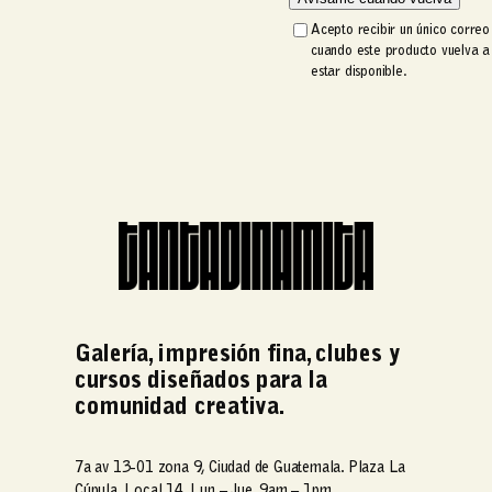
c
Acepto recibir un único correo
o
cuando este producto vuelva a
r
estar disponible.
r
e
o
e
l
e
c
t
r
ó
n
i
Galería, impresión fina, clubes y
c
cursos diseñados para la
o
comunidad creativa.
7a av 13-01 zona 9, Ciudad de Guatemala. Plaza La
Cúpula. Local 14. Lun – Jue. 9am – 1pm.