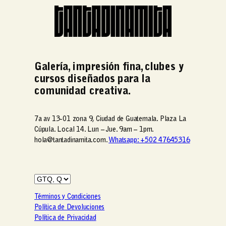
2
2
r
r
,
,
e
e
5
5
c
c
0
0
i
i
0
0
o
o
.
.
s
s
Galería, impresión fina, clubes y
0
0
:
:
cursos diseñados para la
0
0
d
d
comunidad creativa.
h
h
e
e
a
a
s
s
s
s
d
d
7a av 13-01 zona 9, Ciudad de Guatemala. Plaza La
t
t
e
e
Cúpula. Local 14. Lun – Jue. 9am – 1pm.
a
a
Q
Q
hola@tantadinamita.com.
Whatsapp: +502 47645316
Q
Q
2
2
2
2
,
,
,
,
5
5
8
8
0
0
9
9
Términos y Condiciones
0
0
5
5
Política de Devoluciones
.
.
.
.
Política de Privacidad
0
0