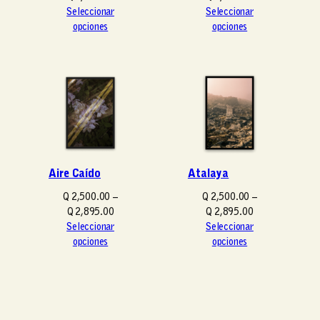
a
a
Seleccionar
Seleccionar
n
n
opciones
opciones
g
g
o
o
d
d
e
e
p
p
r
r
e
e
c
c
i
i
Aire Caído
Atalaya
o
o
s
s
Q
2,500.00
–
Q
2,500.00
–
:
:
R
R
Q
2,895.00
Q
2,895.00
d
d
a
a
Seleccionar
Seleccionar
e
e
n
n
opciones
opciones
s
s
g
g
d
d
o
o
e
e
d
d
Q
Q
e
e
p
p