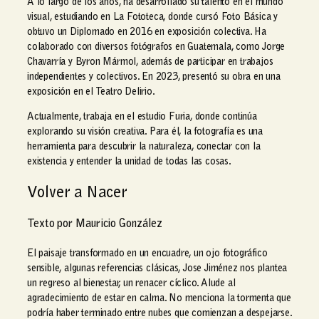
A lo largo de los años, ha desarrollado su talento en el mundo
0
a
visual, estudiando en La Fototeca, donde cursó Foto Básica y
0
n
obtuvo un Diplomado en 2016 en exposición colectiva. Ha
h
t
colaborado con diversos fotógrafos en Guatemala, como Jorge
a
i
Chavarría y Byron Mármol, además de participar en trabajos
s
d
independientes y colectivos. En 2023, presentó su obra en una
t
a
exposición en el Teatro Delirio.
a
d
Q
Actualmente, trabaja en el estudio Furia, donde continúa
explorando su visión creativa. Para él, la fotografía es una
2
herramienta para descubrir la naturaleza, conectar con la
,
existencia y entender la unidad de todas las cosas.
8
9
Volver a Nacer
5
.
Texto por Mauricio González
0
0
El paisaje transformado en un encuadre, un ojo fotográfico
sensible, algunas referencias clásicas, Jose Jiménez nos plantea
un regreso al bienestar, un renacer cíclico. Alude al
agradecimiento de estar en calma. No menciona la tormenta que
podría haber terminado entre nubes que comienzan a despejarse.