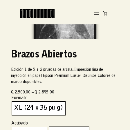
Brazos Abiertos
Edición 1 de 5 + 2 pruebas de artista. Impresión fina de
inyección en papel Epson Premium Luster. Distintos colores de
marco disponibles.
R
Q
2,500.00
–
Q
2,895.00
Formato
a
n
XL (24 x 36 pulg)
g
o
d
Acabado
e