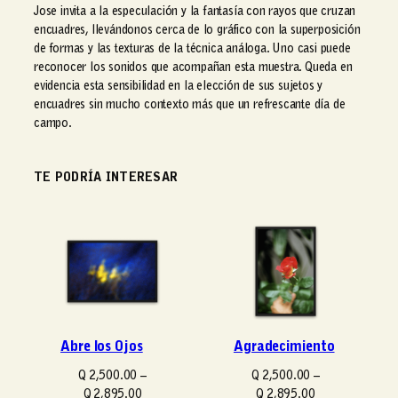
Jose invita a la especulación y la fantasía con rayos que cruzan
encuadres, llevándonos cerca de lo gráfico con la superposición
de formas y las texturas de la técnica análoga. Uno casi puede
reconocer los sonidos que acompañan esta muestra. Queda en
evidencia esta sensibilidad en la elección de sus sujetos y
encuadres sin mucho contexto más que un refrescante día de
campo.
TE PODRÍA INTERESAR
Abre los Ojos
Agradecimiento
Q
2,500.00
–
Q
2,500.00
–
R
R
Q
2,895.00
Q
2,895.00