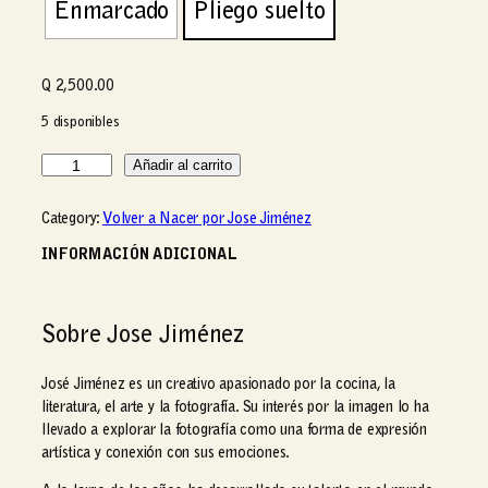
Enmarcado
Pliego suelto
p
r
e
c
Q
2,500.00
i
5 disponibles
o
s
B
Añadir al carrito
:
r
d
a
Category:
Volver a Nacer por Jose Jiménez
e
z
s
o
INFORMACIÓN ADICIONAL
d
s
e
A
Q
b
Sobre Jose Jiménez
i
2
e
,
José Jiménez es un creativo apasionado por la cocina, la
r
5
literatura, el arte y la fotografía. Su interés por la imagen lo ha
t
0
llevado a explorar la fotografía como una forma de expresión
o
0
artística y conexión con sus emociones.
s
.
c