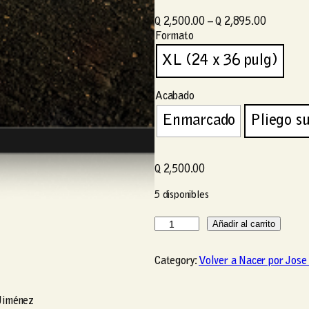
R
Q
2,500.00
–
Q
2,895.00
Formato
a
n
XL (24 x 36 pulg)
g
o
Acabado
d
Enmarcado
Pliego su
e
p
r
Q
2,500.00
e
c
5 disponibles
i
o
H
Añadir al carrito
s
a
:
c
Category:
Volver a Nacer por Jose
d
i
e
a
Jiménez
s
l