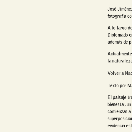
José Jiménez 
fotografía c
A lo largo d
Diplomado en
además de pa
Actualmente, 
la naturaleza
Volver a Na
Texto por M
El paisaje tr
bienestar, u
comienzan a d
superposició
evidencia es