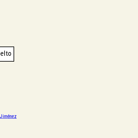
elto
 Jiménez