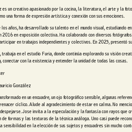
d
o
es un creativo apasionado por la cocina, la literatura, el arte y la fot
e
s
omo una forma de expresión artística y conexión con sus emociones.
Q
B
o
e los años, ha desarrollado su talento en el mundo visual, estudiando 
2
s
 2016 en exposición colectiva. Ha colaborado con diversos fotógrafo
,
q
rticipar en trabajos independientes y colectivos. En 2023, presentó su 
5
u
0
trabaja en el estudio Furia, donde continúa explorando su visión creati
e
0
, conectar con la existencia y entender la unidad de todas las cosas.
s
.
c
cer
0
a
0
n
auricio González
h
t
a
ansformado en un encuadre, un ojo fotográfico sensible, algunas refere
i
s
n renacer cíclico. Alude al agradecimiento de estar en calma. No menc
d
t
espejarse. Jose invita a la especulación y la fantasía con rayos que c
a
a
n de formas y las texturas de la técnica análoga. Uno casi puede reco
d
Q
ta sensibilidad en la elección de sus sujetos y encuadres sin mucho co