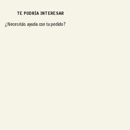
TE PODRÍA INTERESAR
¿Necesitás ayuda con tu pedido?
¿Necesitás ayuda con tu pedido?
Abre
Q
Q
S