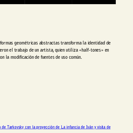
as formas geométricas abstractas transforma la identidad de
on el trabajo de un artista, quien utiliza «half-tones» en
on la modificación de fuentes de uso común.
o de Tarkovsky con la proyección de La infancia de Iván y visita de