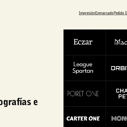
Impresión
Enmarcado
Pedido 
ografías e
g