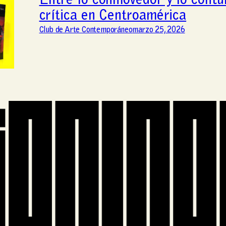
Entre lo conmovedor y lo contu
crítica en Centroamérica
Club de Arte Contemporáneo
marzo 25, 2026